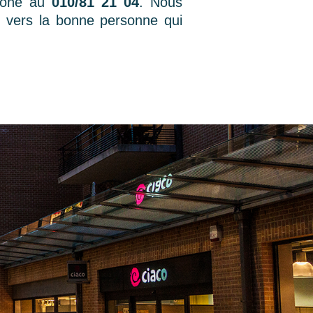
hone au
010/81 21 04
. Nous
r vers la bonne personne qui