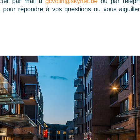
cter par mail à
gcvolln@skynet.be
ou par télép
 pour répondre à vos questions ou vous aiguille